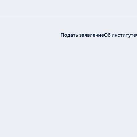
Подать заявление
Об институте
Об институте
Об
институте
Сведения об образовательной организации
Руководство
Структура
История
Ученый совет