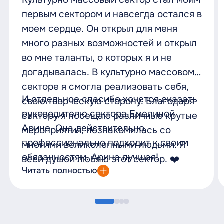
первым сектором и навсегда остался в
моем сердце. Он открыл для меня
много разных возможностей и открыл
во мне таланты, о которых я и не
догадывалась. В культурно массовом
секторе я смогла реализовать себя,
И отдельное спасибо хочется сказать
свою творческую сторону. Благодаря
руководителю сектора Емелиной
сектору я посещаю различные крутые
Арине. Она действительно
мероприятия, познакомилась со
профессионально подходит к своим
многими великолепными людьми. Я
обязанностям. Арина лучшая!
всей душой люблю этот сектор. ❤️
Читать полностью